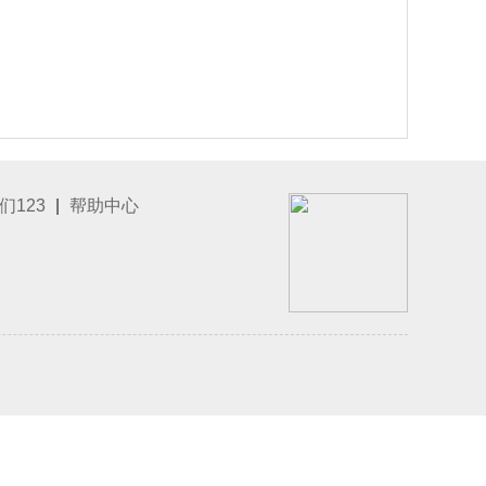
们123
|
帮助中心