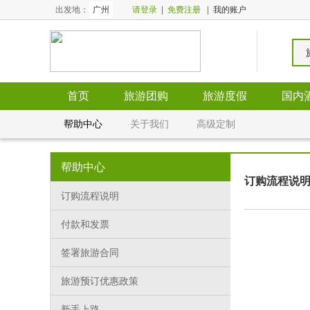
出发地：
广州
请登录
|
免费注册
|
我的账户
首页
旅游团购
旅游度假
国内
全国酒店
全国门票
帮助中心
关于我们
高级定制
帮助中心
订购流程说
订购流程说明
付款和发票
签署旅游合同
旅游预订优惠政策
新手上路