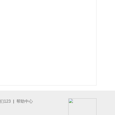
们123
|
帮助中心