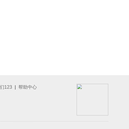
们123
|
帮助中心