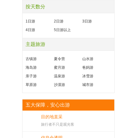
按天数分
1日游
2日游
3日游
4日游
5日游以上
主题旅游
古镇游
夏令营
山水游
海岛游
蜜月游
爸妈游
亲子游
温泉游
冰雪游
草原游
沙漠游
城市游
五大保障，安心出游
目的地直采
旅行者不只是观光客
信息全透明