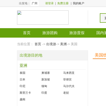
出发地：
广州
请登录
|
免费注册
|
我的账户
首页
旅游团购
旅游度假
国内
全国酒店
全国门票
当前位置：
首页
->
出境游
->
美洲
-> 美国
美国
出境游目的地
亚洲
泰国
柬埔寨
马来西亚
日本
新加坡
菲律宾
印尼
缅甸
马尔代夫
斯里兰卡
印度
老挝
越南