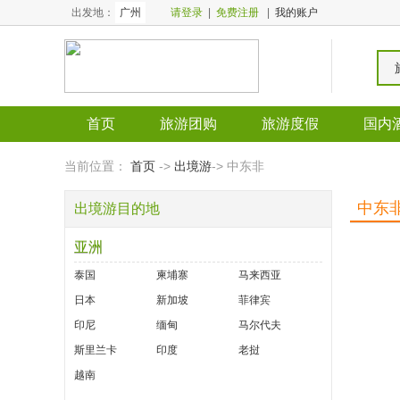
出发地：
广州
请登录
|
免费注册
|
我的账户
首页
旅游团购
旅游度假
国内
全国酒店
全国门票
当前位置：
首页
->
出境游
-> 中东非
中东
出境游目的地
亚洲
泰国
柬埔寨
马来西亚
日本
新加坡
菲律宾
印尼
缅甸
马尔代夫
斯里兰卡
印度
老挝
越南