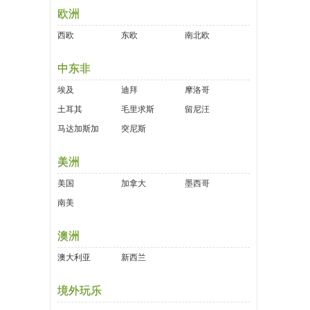
欧洲
西欧
东欧
南北欧
中东非
埃及
迪拜
摩洛哥
土耳其
毛里求斯
留尼汪
马达加斯加
突尼斯
美洲
美国
加拿大
墨西哥
南美
澳洲
澳大利亚
新西兰
境外玩乐