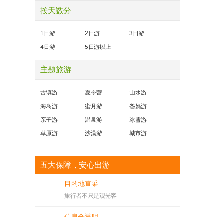
按天数分
1日游
2日游
3日游
4日游
5日游以上
主题旅游
古镇游
夏令营
山水游
海岛游
蜜月游
爸妈游
亲子游
温泉游
冰雪游
草原游
沙漠游
城市游
五大保障，安心出游
目的地直采
旅行者不只是观光客
信息全透明