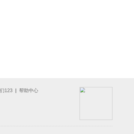
们123
|
帮助中心